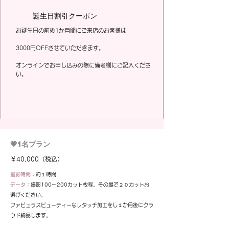
誕生日割引クーポン
お誕生日の前後1か月間にご来店のお客様は
3000円OFFさせていただきます。
オンラインでお申し込みの際に備考欄にご記入くださ
い。
​💗1名プラン
￥40,000（税込）
撮影時間
：約１時間
データ
：撮影
100
～200カット枚程。その場で２０カットお
選びください。
​ファビュラスビューティーなレタッチ加工をし１か月後にクラ
ウド納品します。