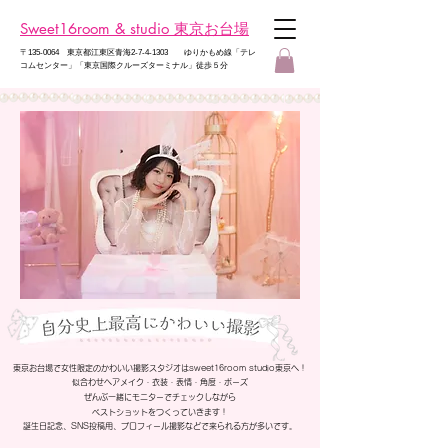
Sweet16room & studio 東京お台場
​〒135-0064 東京都江東区青海2-7-4-1303 ゆりかもめ線
「テレ
コムセンター」「東京国際クルーズターミナル」徒歩５分
東京お台場で女性限定のかわいい撮影スタジオはsweet16room studio東京へ！
似合わせヘアメイク・衣装・表情・角度・ポーズ
ぜんぶ一緒にモニターでチェックしながら
ベストショットをつくっていきます！
誕生日記念、SNS投稿用、プロフィール撮影などで来られる方が多いです。