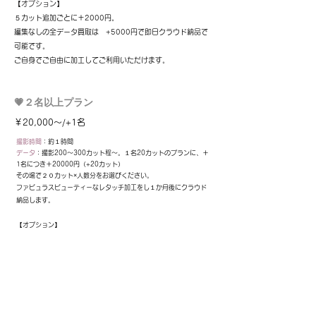
​【オプション】
５カット追加ごとに＋2000円。
​
編集なしの全データ買
取は +5000円で即日クラウド納品で
可能です。
​ご自身でご自由に加工してご利用いただけます。
💗
２名以上プラン
￥20,000～/+1名
撮影時間
：約１時間
データ
：撮影200～300カット程～。１名20カットのプランに、＋
1名につき＋20000円（+20カット）
その場で２０カット×人数分をお選びください。
​ファビュラスビューティーなレタッチ加工をし１か月後にクラウド
納品します。
​【オプション】
５カット追加ごとに＋2000円。
​
編集なしの全データ買
取は +5000円×人数分で即日クラウド納品で
可能です。
​ご自身でご自由に加工してご利用いただけます。