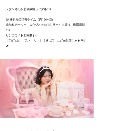
​スタジオの衣装は無償レンタルOK
🎁 撮影後の特典タイム（約10分間）
追加料金ナシで、スタジオを自由に使って自撮り・動画撮影
OK！
リングライトも完備📱✨
「TikTok」「ストーリー」「推し活」…どんな使い方も自由
💕