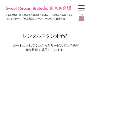
Sweet16room & studio 東京お台場
​〒135-0064 東京都江東区青海2-7-4-1303 ゆりかもめ線
「テレ
コムセンター」「東京国際クルーズターミナル」徒歩５分
レンタルスタジオ予約
カートに入れてくださったサービスでご予約可
能な日時を提示しています。